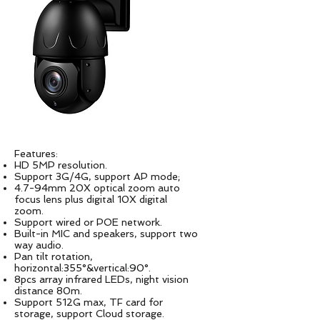
Features:
HD 5MP resolution.
Support 3G/4G, support AP mode;
4.7-94mm 20X optical zoom auto
focus lens plus digital 10X digital
zoom.
Support wired or POE network.
Built-in MIC and speakers, support two
way audio.
Pan tilt rotation,
horizontal:355°&vertical:90°.
8pcs array infrared LEDs, night vision
distance 80m.
Support 512G max, TF card for
storage, support Cloud storage.