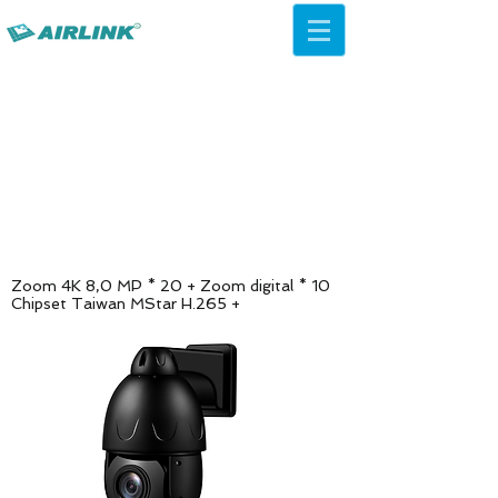
AirLink — 4G/5G AI Camera ·
Wi-Fi HaLow · Cloud Platform
Try Platform Free →
Zoom 4K 8,0 MP * 20 + Zoom digital * 10
Chipset Taiwan MStar H.265 +