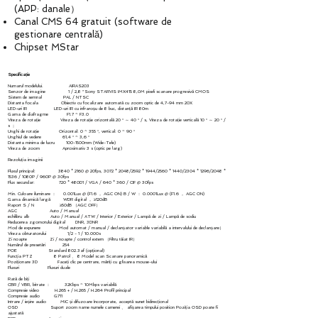
(APP: danale）
Canal CMS 64 gratuit (software de
gestionare centrală)
Chipset MStar
Specificație
Numarul modelului. AIRAS203
Senzor de imagine 1 / 2,8 ”Sony STARVIS IMX415 8,0M pixeli scanare progresivă CMOS
Sistem de semnal PAL / NTSC
Distanta focala Obiectiv cu focalizare automată cu zoom optic de 4,7-94 mm 20X
LED-uri IR LED-uri IR cu infraroșu de 8 buc, distanță IR 80m
Gama de diafragme F1.7 ~ F3.0
Viteza de rotație Viteza de rotație orizontală 20 ° ～ 40 ° / s, Viteza de rotație verticală 10 ° ～ 20 ° /
s ；
Unghi de rotație Orizontal: 0 ~ 355 °, vertical: 0 ~ 90 °
Unghiul de vedere 61,4 ° ~ 3,6 °
Distanta minima de lucru 100-1500mm (Wide-Tele)
Viteza de zoom Aproximativ 3 s (optic pe larg)
Rezoluția imaginii
Fluxul principal: 3840 * 2160 @ 20fps, 3072 * 2048/2592 * 1944/2560 * 1440/2304 * 1296/2048 *
1536 / 1080P / 960P @ 30fps
Flux secundar: 720 * 480D1 / VGA / 640 * 360 / CIF @ 30fps
Min. Culoare iluminare ： 0.001Lux @ (F1.6 ， AGC ON) B / W ： 0.0001Lux @ (F1.6 ， AGC ON)
Gama dinamică largă WDR digital ， ≥120dB
Raport S / N ≥50dB （AGC OFF）
AGC Auto / Manual
echilibru alb Auto / Manual / ATW / Interior / Exterior / Lampă de zi / Lampă de sodiu
Reducerea zgomotului digital DNR, 3DNR
Mod de expunere Mod automat / manual / declanșator variable variabilă a intervalului de declanșare）
Viteza obturatorului 1/2 - 1 / 10.000s
Zi noapte Zi / noapte / control extern （Filtru tăiat IR）
Numărul de presetări 254
POE Standard 802.3af (opțional)
Funcția PTZ 8 Patrol 、 8 Model scan Scanare panoramică
Poziționare 3D Faceți clic pe centrare, măriți cu glisarea mouse-ului
Fluxuri Fluxuri duale
Rată de biți
CBR / VBR, bitrate ： 32Kbps ~ 10Mbps variabilă
Compresie video H.265 + / H.265 / H.264 Profil principal
Compresie audio G711
Intrare / ieșire audio MIC și difuzoare încorporate, acceptă sunet bidirecțional
OSD Suport zoom name numele camerei 、 afișarea timpului position Poziția OSD poate fi
ajustată