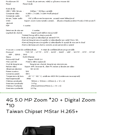
Poziționare 3D Faceți clic pe centrare, măriți cu glisarea mouse-ului
Fluxuri Fluxuri duale
Rată de biți
CBR / VBR, bitrate ： 32Kbps ~ 10Mbps variabilă
Compresie video H.265 + / H.265 / H.264 Profil principal
Compresie audio G711
Intrare / ieșire audio MIC și difuzoare încorporate, acceptă sunet bidirecțional
OSD Suport zoom name numele camerei 、 afișarea timpului position Poziția OSD poate fi
ajustată
P2P A sustine
Detectare de mișcare A sustine
Legătură de alarmă Suport push telefon mesaj mobil
Trimiteți fotografii în căsuța poștală
Încărcați imagini și videoclipuri pe serverul FTP,
Alarmați înregistrarea imaginilor și videoclipurilor pe cardul Micro SD,
Alarmați înregistrarea imaginilor și videoclipurilor în spațiul de stocare în cloud
Alarma declanșează alarma sonoră, poate personaliza sunetul
Mascare a zonei de confidențialitate 4 măști de confidențialitate programabile
Protocol TCP / IP ， HTTP ， NTP ， IGMP ， DHCP ， UDP ， SMTP ， RTP ， RTSP
， ARP ， DDNS ， DNS
Reţea RJ45 Ethernet
Protocolul Onvif Suport ONVIF 2.4
Mini card SD Până la 128G (opțional)
Mod de înregistrare Înregistrare alarmă, înregistrare sincronizare,
Redare video Suport APP, browser IE, client PC redare și descărcare video
Alimentare electrică 12V 2A DC
Putere maxima 12W
Conversia puterii 88%
Temperatura de lucru -20 ° C ~ 60 ° C, umiditate ≤90% RH (condensare neacceptată)
Nivel impermeabil IP66
Mărimea produsului 190mm × 130mm × 235mm (L × W × H)
Greutatea produsului 1,4 kg
Mărimea Pachetului 275mmx230mmx170mm (L × W × H)
Greutatea pachetului 2,0 kg
4G 5.0 MP Zoom *20 + Digital Zoom
*10
Taiwan Chipset MStar H.265+