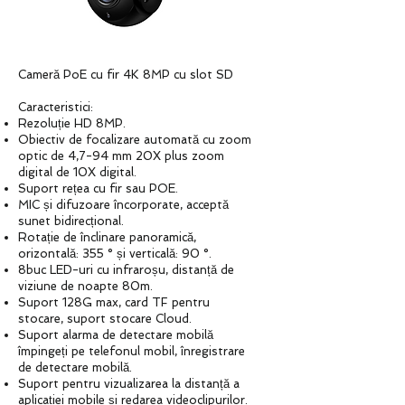
Cameră PoE cu fir 4K 8MP cu slot SD
Caracteristici:
Rezoluție HD 8MP.
Obiectiv de focalizare automată cu zoom
optic de 4,7-94 mm 20X plus zoom
digital de 10X digital.
Suport rețea cu fir sau POE.
MIC și difuzoare încorporate, acceptă
sunet bidirecțional.
Rotație de înclinare panoramică,
orizontală: 355 ° și verticală: 90 °.
8buc LED-uri cu infraroșu, distanță de
viziune de noapte 80m.
Suport 128G max, card TF pentru
stocare, suport stocare Cloud.
Suport alarma de detectare mobilă
împingeți pe telefonul mobil, înregistrare
de detectare mobilă.
Suport pentru vizualizarea la distanță a
aplicației mobile și redarea videoclipurilor.