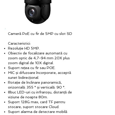
Cameră PoE cu fir de 5MP cu slot SD
Caracteristici:
Rezoluție HD 5MP.
Obiectiv de focalizare automată cu
zoom optic de 4,7-94 mm 20X plus
zoom digital de 10X digital.
Suport rețea cu fir sau POE.
MIC și difuzoare încorporate, acceptă
sunet bidirecțional.
Rotație de înclinare panoramică,
orizontală: 355 ° și verticală: 90 °.
8buc LED-uri cu infraroșu, distanță de
viziune de noapte 80m.
Suport 128G max, card TF pentru
stocare, suport stocare Cloud.
Suport alarma de detectare mobilă