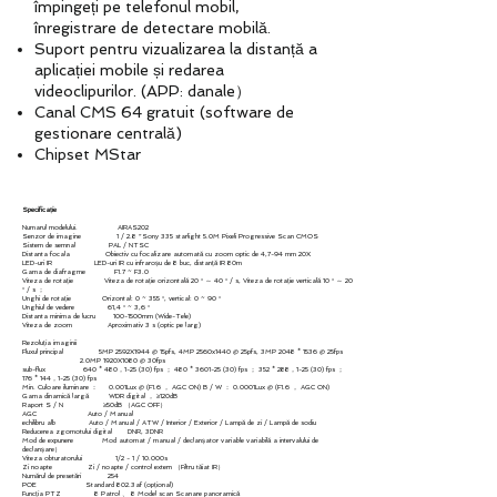
împingeți pe telefonul mobil,
înregistrare de detectare mobilă.
Suport pentru vizualizarea la distanță a
aplicației mobile și redarea
videoclipurilor. (APP: danale）
Canal CMS 64 gratuit (software de
gestionare centrală)
Chipset MStar
Specificație
Numarul modelului. AIRAS202
Senzor de imagine 1 / 2.8 ”Sony 335 starlight 5.0M Pixeli Progressive Scan CMOS
Sistem de semnal PAL / NTSC
Distanta focala Obiectiv cu focalizare automată cu zoom optic de 4,7-94 mm 20X
LED-uri IR LED-uri IR cu infraroșu de 8 buc, distanță IR 80m
Gama de diafragme F1.7 ~ F3.0
Viteza de rotație Viteza de rotație orizontală 20 ° ～ 40 ° / s, Viteza de rotație verticală 10 ° ～ 20
° / s ；
Unghi de rotație Orizontal: 0 ~ 355 °, vertical: 0 ~ 90 °
Unghiul de vedere 61,4 ° ~ 3,6 °
Distanta minima de lucru 100-1500mm (Wide-Tele)
Viteza de zoom Aproximativ 3 s (optic pe larg)
Rezoluția imaginii
Fluxul principal 5MP 2592X1944 @ 15pfs, 4MP 2560x1440 @ 25pfs, 3MP 2048 * 1536 @ 25fps
2.0MP 1920X1080 @ 30fps
sub-flux 640 * 480，1-25 (30) fps ； 480 *
3601-25 (30)
fps ； 352 * 288，1-25 (30) fps ；
176 * 144，1-25 (30) fps
Min. Culoare iluminare ： 0.001Lux @ (F1.6 ， AGC ON) B / W ： 0.0001Lux @ (F1.6 ， AGC ON)
Gama dinamică largă WDR digital ， ≥120dB
Raport S / N ≥50dB （AGC OFF）
AGC Auto / Manual
echilibru alb Auto / Manual / ATW / Interior / Exterior / Lampă de zi / Lampă de sodiu
Reducerea zgomotului digital DNR, 3DNR
Mod de expunere Mod automat / manual / declanșator variable variabilă a intervalului de
declanșare）
Viteza obturatorului 1/2 - 1 / 10.000s
Zi noapte Zi / noapte / control extern （Filtru tăiat IR）
Numărul de presetări 254
POE Standard 802.3af (opțional)
Funcția PTZ 8 Patrol 、 8 Model scan Scanare panoramică