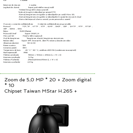
P2P A sustine
Detectare de mișcare A sustine
Legătură de alarmă Suport push telefon mesaj mobil
Trimiteți fotografii în căsuța poștală
Încărcați imagini și videoclipuri pe serverul FTP,
Alarmați înregistrarea imaginilor și videoclipurilor pe cardul Micro SD,
Alarmați înregistrarea imaginilor și videoclipurilor în spațiul de stocare în cloud
Alarma declanșează alarma sonoră, poate personaliza sunetul
Mascare a zonei de confidențialitate 4 măști de confidențialitate programabile
Protocol TCP / IP ， HTTP ， NTP ， IGMP ， DHCP ， UDP ， SMTP ， RTP ， RTSP ，
ARP ， DDNS ， DNS
Reţea RJ45 Ethernet
Protocolul Onvif Suport ONVIF 2.4
Mini card SD Până la 128G (opțional)
Mod de înregistrare Înregistrare alarmă, înregistrare sincronizare,
Redare video Suport APP, browser IE, client PC redare și descărcare video
Alimentare electrică 12V 2A DC
Putere maxima 12W
Conversia puterii 88%
Temperatura de lucru -20 ° C ~ 60 ° C, umiditate ≤90% RH (condensare neacceptată)
Nivel impermeabil IP66
Mărimea produsului 190mm × 130mm × 235mm (L × W × H)
Greutatea produsului 1,4 kg
Mărimea Pachetului 275mmx230mmx170mm (L × W × H)
Greutatea pachetului 2,0 kg
Zoom de 5,0 MP * 20 + Zoom digital
* 10
Chipset Taiwan MStar H.265 +